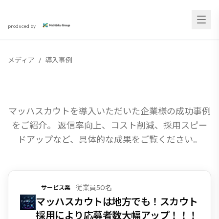
スカウト採用研究所
produced by
無料
人気No.1
ダイレクトリクルーティング
メディア
/
導入事例
丸わかり資料セット！
導入事例
返信率アップのノウハウや媒体比較など、すぐに使える資
料
マッハスカウトを導入いただいた企業様の成功事例
をご紹介。 返信率向上、コスト削減、採用スピー
ドアップなど、具体的な成果をご覧ください。
従業員50名
サービス業
マッハスカウトは地方でも！スカウト
無料でダウンロード
採用により応募者数大幅アップ！！！