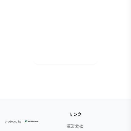
御社も成功事例に
マッハスカウトで採用活動を効率化しませんか？
無料相談で貴社の課題に合わせた活用方法をご提
案します。
資料DL&無料相談
リンク
スカウト採用研究所
produced by
運営会社