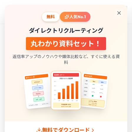
スカウト採用研究所
produced by
無料
人気No.1
ダイレクトリクルーティング
メディア
/
導入事例
/
人事採用の工数削減を実現したメーカー
丸わかり資料セット！
企業の事例
返信率アップのノウハウや媒体比較など、すぐに使える資
従業員140名
メーカー・製造業
NEW
料
人事採用の工数削減を実現した
メーカー企業の事例
採用工数が多く負担となっていたメーカー企業A社
が、マッハスカウトを導入し、応募数を倍増させつ
つ工数を大幅に削減しました。
無料でダウンロード