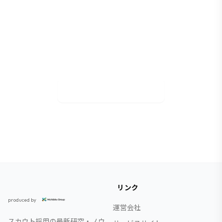
御社も成功事例に
マッハスカウトで採用活動を効率化しませんか？
無料相談で貴社の課題に合わせた活用方法をご提
案します。
資料DL&無料相談
リンク
スカウト採用研究所
produced by
運営会社
スカウト採用の最新研究・ノウ