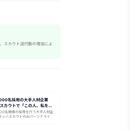
、スカウト送付数の増加によ
,000名採用の大手人材企業
Iスカウトで「この人、私を見
れている」と言われた話
,000名規模の採用を行う大手人材企
マッハスカウトのAIパーソナライズ
1.8倍・採用決定数1.5倍を達成した