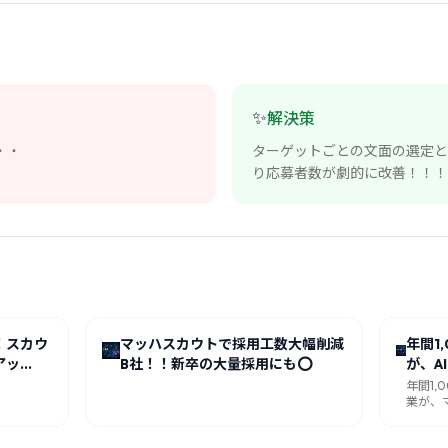
✨
解決策
・・
ターゲットごとの文面の選定と
り応募者数が劇的に改善！！！
！スカウ
マッハスカウトで採用工数大幅削減
年間1
アッ
B社！！新卒の大量採用にも⭕️
が、A
てく
年間1
業が、
で返信率
事例