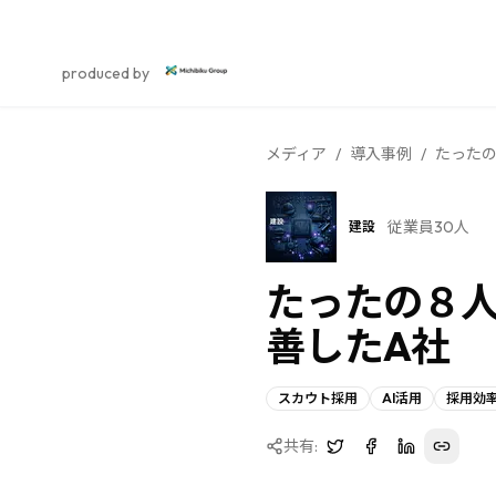
スカウト採用研究所
produced by
メディア
/
導入事例
/
たった
従業員30人
建設
たったの８
善したA社
スカウト採用
AI活用
採用効
共有: