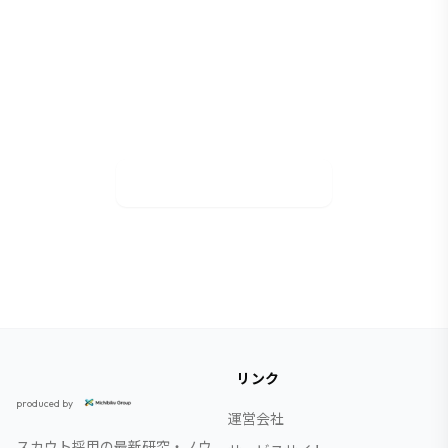
御社も成功事例に
マッハスカウトで採用活動を効率化しませんか？
無料相談で貴社の課題に合わせた活用方法をご提
案します。
資料DL&無料相談
リンク
スカウト採用研究所
produced by
運営会社
スカウト採用の最新研究・ノウ