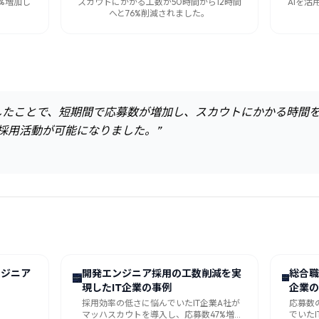
0%増加し
スカウトにかかる工数が50時間から12時間
AIを
へと76%削減されました。
したことで、短期間で応募数が増加し、スカウトにかかる時間
採用活動が可能になりました。
”
ンジニア
開発エンジニア採用の工数削減を実
総合職
現したIT企業の事例
企業の
採用効率の低さに悩んでいたIT企業A社が
応募数
マッハスカウトを導入し、応募数47%増加
でいた