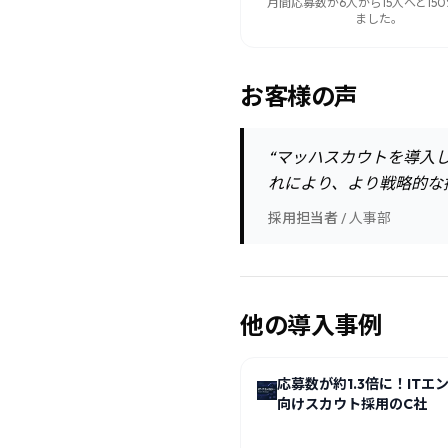
月間応募数が6人から15人へと15
ました。
お客様の声
“
マッハスカウトを導入
れにより、より戦略的な
採用担当者
/
人事部
他の導入事例
応募数が約1.3倍に！ITエ
向けスカウト採用のC社