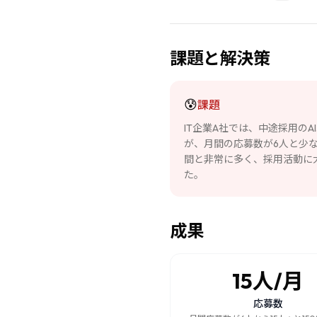
課題と解決策
😰
課題
IT企業A社では、中途採用の
が、月間の応募数が6人と少な
間と非常に多く、採用活動に
た。
成果
15人/月
応募数