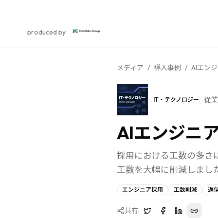
スカウト採用研究所
produced by
メディア
/
導入事例
/
AIエン
従業
IT・テクノロジー
AIエンジニ
採用における工数の多さ
工数を大幅に削減しまし
エンジニア採用
工数削減
返
共有: