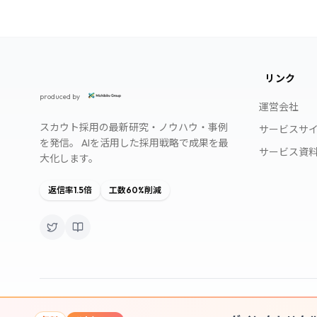
リンク
スカウト採用研究所
produced by
運営会社
スカウト採用の最新研究・ノウハウ・事例
サービスサ
を発信。 AIを活用した採用戦略で成果を最
サービス資
大化します。
返信率1.5倍
工数60%削減
©
2026
マッハスカウト. All rights reserved.