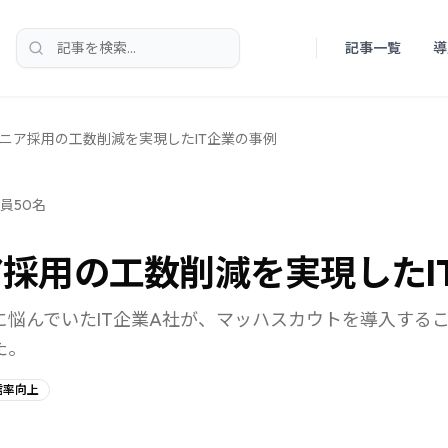
記事一覧
導
検索
ジニア採用の工数削減を実現したIT企業の事例
員50名
NEW
ア採用の工数削減を実現したI
に悩んでいたIT企業A社が、マッハスカウトを導入する
た。
信率向上