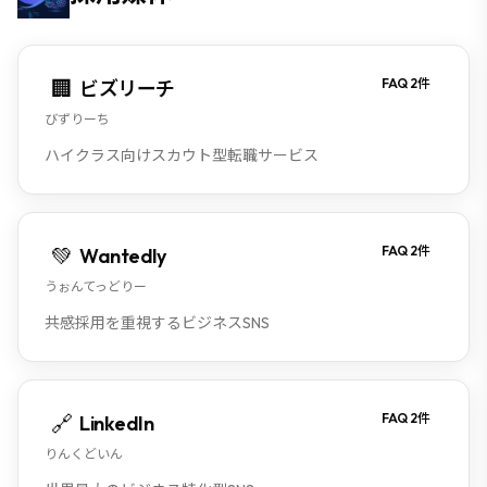
🏢
FAQ
2
件
ビズリーチ
びずりーち
ハイクラス向けスカウト型転職サービス
💚
FAQ
2
件
Wantedly
うぉんてっどりー
共感採用を重視するビジネスSNS
🔗
FAQ
2
件
LinkedIn
りんくどいん