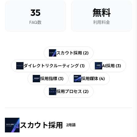
35
無料
FAQ数
利用料金
スカウト採用
(
2
)
ダイレクトリクルーティング
(
1
)
AI採用
(
3
)
採用指標
(
3
)
採用媒体
(
4
)
採用プロセス
(
2
)
スカウト採用
2
用語