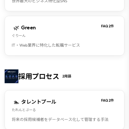
世界最大のビジネス特化型SNS
🌿
FAQ
2
件
Green
ぐりーん
IT・Web業界に特化した転職サービス
採用プロセス
2
用語
🏊
FAQ
2
件
タレントプール
たれんとぷーる
将来の採用候補者をデータベース化して管理する手法