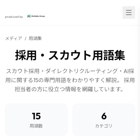
スカウト採用研究所
produced by
無料
人気No.1
ダイレクトリクルーティング
メディア
/
用語集
丸わかり資料セット！
採用・スカウト用語集
返信率アップのノウハウや媒体比較など、すぐに使える資
料
スカウト採用・ダイレクトリクルーティング・AI採
用に関する
15
の専門用語をわかりやすく解説。 採用
担当者の方に役立つ情報を網羅しています。
15
6
用語数
カテゴリ
無料でダウンロード