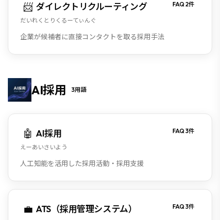
📨
FAQ
2
件
ダイレクトリクルーティング
だいれくとりくるーてぃんぐ
企業が候補者に直接コンタクトを取る採用手法
AI採用
3
用語
🤖
FAQ
3
件
AI採用
えーあいさいよう
人工知能を活用した採用活動・採用支援
💼
FAQ
3
件
ATS（採用管理システム）