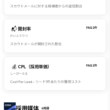
スカウトメールに対する候補者からの返信割合
📬
FAQ
2
件
開封率
かいふうりつ
スカウトメールが開封された割合
💰
FAQ
2
件
CPL（採用単価）
しーぴーえる
Cost Per Lead - リード1件あたりの獲得コスト
採用媒体
4
用語