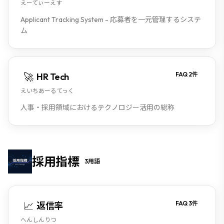
えーてぃーえす
Applicant Tracking System - 応募者を一元管理するシステ
ム
🚀
FAQ
2
件
HR Tech
えいちあーるてっく
人事・採用領域におけるテクノロジー活用の総称
採用指標
3
用語
📈
FAQ
3
件
返信率
へんしんりつ