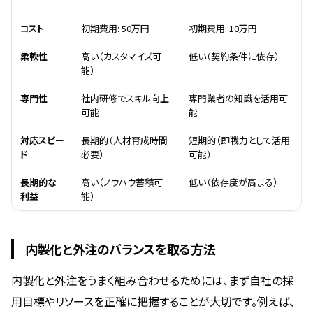
比較項目
内製化
外注
コスト
初期費用: 50万円
初期費用: 10万円
柔軟性
高い（カスタマイズ可
低い（契約条件に依存）
能）
専門性
社内研修でスキル向上
専門業者の知識を活用可
可能
能
対応スピー
長期的（人材育成時間
短期的（即戦力として活用
ド
必要）
可能）
長期的な
高い（ノウハウ蓄積可
低い（依存度が高まる）
利益
能）
内製化と外注のバランスを取る方法
内製化と外注をうまく組み合わせるためには、まず自社の採
用目標やリソースを正確に把握することが大切です。例えば、