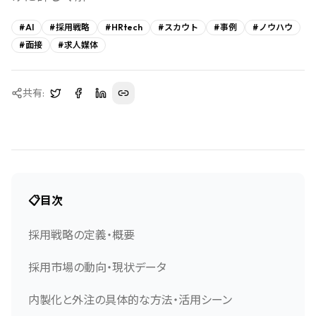
#
AI
#
採用戦略
#
HRtech
#
スカウト
#
事例
#
ノウハウ
#
面接
#
求人媒体
共有:
📋
目次
採用戦略の定義・概要
採用市場の動向・現状データ
内製化と外注の具体的な方法・活用シーン