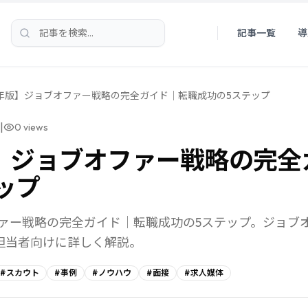
記事一覧
導
検索
6年版】ジョブオファー戦略の完全ガイド｜転職成功の5ステップ
|
0
views
版】ジョブオファー戦略の完
ップ
ファー戦略の完全ガイド｜転職成功の5ステップ。ジョブ
担当者向けに詳しく解説。
#
スカウト
#
事例
#
ノウハウ
#
面接
#
求人媒体