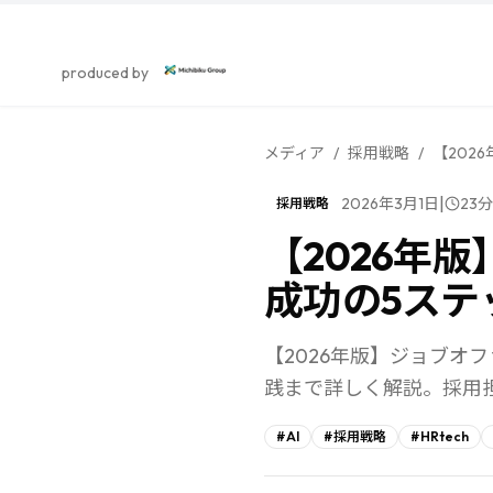
スカウト採用研究所
produced by
メディア
/
採用戦略
/
【202
|
2026年3月1日
23
分
採用戦略
【2026年
成功の5ステ
【2026年版】ジョブオ
践まで詳しく解説。採用
#
AI
#
採用戦略
#
HRtech