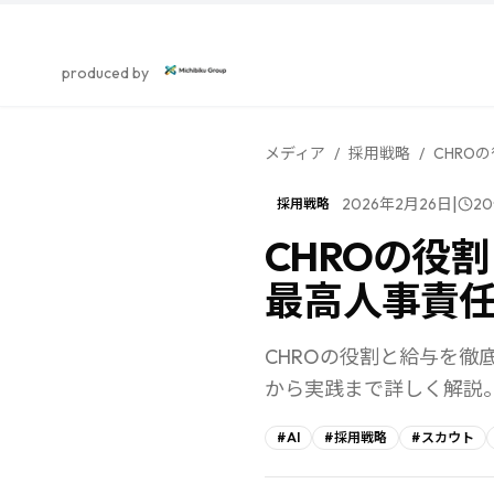
スカウト採用研究所
produced by
メディア
/
採用戦略
/
CHRO
|
2026年2月26日
20
採用戦略
CHROの役
最高人事責
CHROの役割と給与を
から実践まで詳しく解説
#
AI
#
採用戦略
#
スカウト