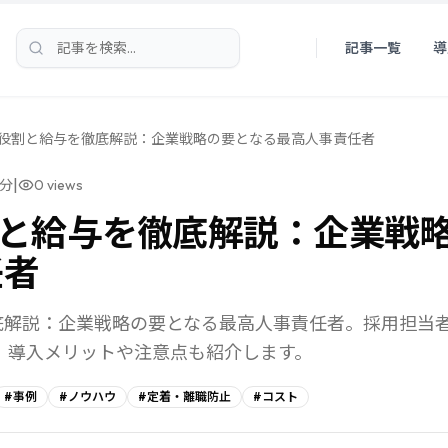
記事一覧
導
検索
の役割と給与を徹底解説：企業戦略の要となる最高人事責任者
|
分
0
views
割と給与を徹底解説：企業戦
任者
徹底解説：企業戦略の要となる最高人事責任者。採用担当
。導入メリットや注意点も紹介します。
#
事例
#
ノウハウ
#
定着・離職防止
#
コスト