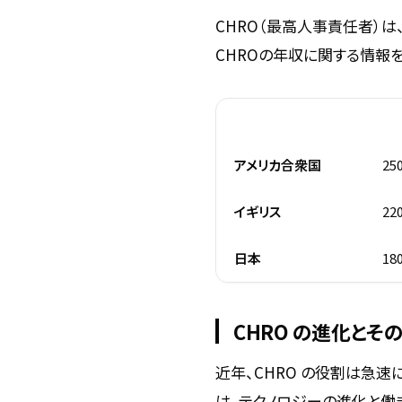
CHRO（最高人事責任者）
CHROの年収に関する情報
国・地域
平均
アメリカ合衆国
25
イギリス
22
日本
18
CHRO の進化とそ
近年、CHRO の役割は急
は、テクノロジーの進化と働