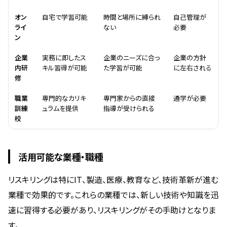
オン
自宅で学習可能
時間と場所に縛られ
自己管理が
ライ
ない
必要
ン
企業
実務に即したス
企業のニーズに合っ
企業の方針
内研
キル習得が可能
た学習が可能
に左右される
修
職業
専門的なカリキ
専門家からの直接
通学が必要
訓練
ュラムを提供
指導が受けられる
校
活用可能な業種・職種
リスキリングは特にIT、製造、医療、教育など、技術革新が進む
業種で効果的です。これらの業種では、新しい技術や知識を迅
速に習得する必要があり、リスキリングがその手助けとなりま
す。