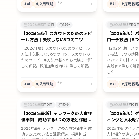
+
6
#
AI
#
採用戦略
#
AI
#
採用戦略
✉️
スカウト採用
2026年3月10日
13
分
📋
採用戦略
2026年3月10
【2026年版】スカウトのためのアピ
【2026年版】
ール方法｜失敗しない5つのコツ
ローチ技法｜5
底解説
【2026年版】スカウトのためのアピール
【2026年版】パ
方法｜失敗しない5つのコツ。スカウトの
チ技法｜5つの効
ためのアピール方法の基本から実践まで詳
パッシブ人材 アプ
しく解説。採用担当者向けに詳しく解説。
実践まで詳しく解
しく
+
6
#
AI
#
採用戦略
#
AI
#
採用戦略
📊
事例紹介
2026年3月9日
13
分
🎯
採用手法
2026年3月9日
【2026年最新】テレワークの人事評
【2026年版】
価事例｜成功する5つの方法と課題解
ィングと人材紹
決
ト・デメリット
2026年最新 テレワークの人事評価事例 成
2026年版 ダイ
功する5つの方法と課題解決。採用担当
人材紹介の違い メ