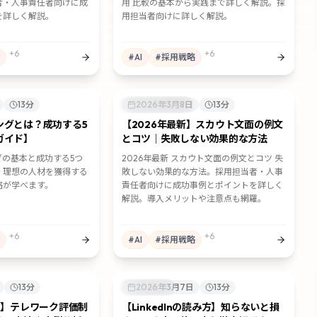
者・人事責任者向けに成
用 比較の基本から実践まで詳しく解説。採
を詳しく解説。
用担当者向けに詳しく解説。
+
6
+
6
#
AI
#
採用戦略
13
分
✉️
スカウト採用
2026年3月8日
13
分
ングとは？成功する5
【2026年最新】スカウト文面の例文
ガイド】
とコツ｜失敗しない効果的な方法
グの基本と成功する5つ
2026年最新 スカウト文面の例文とコツ 失
。理想の人材を獲得する
敗しない効果的な方法。採用担当者・人事
略が学べます。
責任者向けに成功事例とポイントを詳しく
解説。導入メリットや注意点も網羅。
+
6
+
6
#
AI
#
採用戦略
13
分
🎯
採用手法
2026年3月7日
13
分
版】テレワーク評価制
【LinkedInの読み方】知らないと損