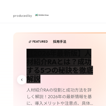
スカウト採用研究所
produced by
無料
人気No.1
ダイレクトリクルーティング
丸わかり資料セット！
事例紹介
FEATURED
採用手法
採用戦略
採用手法
採用手法
FEATURED
FEATURED
FEATURED
FEATURED
返信率アップのノウハウや媒体比較など、すぐに使える資料
【2026年版】採用戦
【2026年最新版】人
【2026年版】ダイバ
【2026年版】雇用契
【2026年版】雇用契
略におけるダイバーシ
材紹介RAとは？成功
ーシティ採用の戦略比
約書テンプレート簡
約書テンプレート｜
ティの方法｜成功事例
する5つの秘訣を徹底
較｜メリットとデメ
易｜具体例と導入ガ
厚生労働省準拠の作
から学ぶ5つのポイン
解説
リットを徹底解説
イド
成方法を徹底解説
ト
人材紹介RAの役割と成功方法を詳
【2026年版】ダイバーシティ採用
【2026年版】雇用契約書テンプレ
【2026年版】雇用契約書テンプレ
しく解説！2026年の最新情報を基
の戦略比較｜メリットとデメリット
ート簡易｜具体例と導入ガイド。雇
ート｜厚生労働省準拠の作成方法を
【2026年版】採用戦略におけるダ
に、導入メリットや注意点、具体的
を徹底解説。ダイバーシティ 採用戦
用契約書 テンプレート 簡易の基本
徹底解説。雇用契約書 テンプレート
イバーシティの方法｜成功事例から
無料でダウンロード