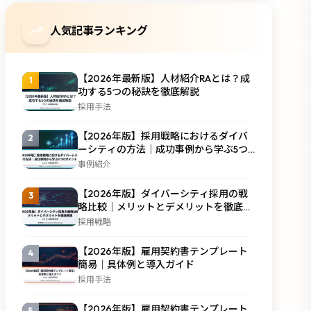
人気記事ランキング
【2026年最新版】人材紹介RAとは？成
1
功する5つの秘訣を徹底解説
採用手法
【2026年版】採用戦略におけるダイバ
2
ーシティの方法｜成功事例から学ぶ5つ
のポイント
事例紹介
【2026年版】ダイバーシティ採用の戦
3
略比較｜メリットとデメリットを徹底解
説
採用戦略
【2026年版】雇用契約書テンプレート
4
簡易｜具体例と導入ガイド
採用手法
【2026年版】雇用契約書テンプレート
5