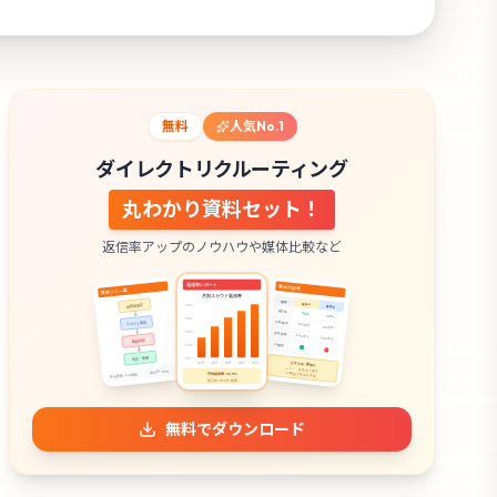
無料
人気No.1
ダイレクトリクルーティング
丸わかり資料セット！
用課題
💡
ノウハウ
7
3
返信率アップのノウハウや媒体比較など
無料でダウンロード