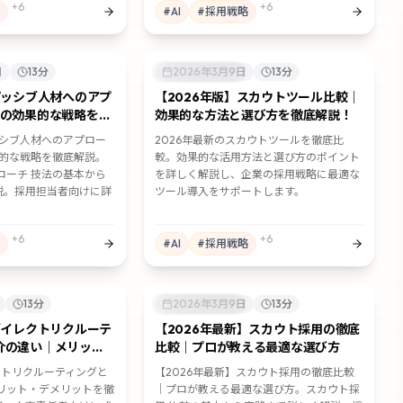
+
6
+
6
#
AI
#
採用戦略
日
13
分
✉️
スカウト採用
2026年3月9日
13
分
パッシブ人材へのアプ
【2026年版】スカウトツール比較｜
つの効果的な戦略を徹
効果的な方法と選び方を徹底解説！
ッシブ人材へのアプロー
2026年最新のスカウトツールを徹底比
果的な戦略を徹底解説。
較。効果的な活用方法と選び方のポイント
ローチ 技法の基本から
を詳しく解説し、企業の採用戦略に最適な
説。採用担当者向けに詳
ツール導入をサポートします。
+
6
+
6
#
AI
#
採用戦略
13
分
✉️
スカウト採用
2026年3月9日
13
分
ダイレクトリクルーテ
【2026年最新】スカウト採用の徹底
介の違い｜メリッ
比較｜プロが教える最適な選び方
を徹底解説
レクトリクルーティングと
【2026年最新】スカウト採用の徹底比較
リット・デメリットを徹
｜プロが教える最適な選び方。スカウト採