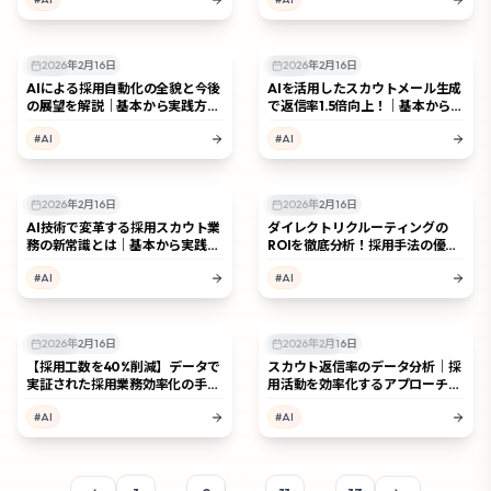
2026年2月16日
2026年2月16日
AI活用
AI活用
AIによる採用自動化の全貌と今後
AIを活用したスカウトメール生成
の展望を解説｜基本から実践方法
で返信率1.5倍向上！｜基本から実
まで解説
践方法まで解説
#
AI
#
AI
2026年2月16日
2026年2月16日
AI活用
採用手法
AI技術で変革する採用スカウト業
ダイレクトリクルーティングの
務の新常識とは｜基本から実践方
ROIを徹底分析！採用手法の優位
法まで解説
性とは
#
AI
#
AI
2026年2月16日
2026年2月16日
採用手法
スカウト採用
【採用工数を40%削減】データで
スカウト返信率のデータ分析｜採
実証された採用業務効率化の手順
用活動を効率化するアプローチと
と成功事例を公開
改善策
#
AI
#
AI