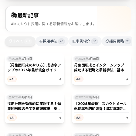
📚
最新記事
AI×スカウト採用に関する最新情報をお届けします。
📋
すべて
🎯
採用手法
📊
事例紹介
📋
採用戦略
217
76
36
23
2026年2月18日
2026年2月18日
採用戦略
採用戦略
【母集団形成のやり方】成功率ア
母集団形成とインターンシップ：
ップの2026年最新完全ガイド｜5
成功する戦略と最新手法｜基本か
つの方法と課題解決策
ら実践方法まで解説
#
AI
#
AI
2026年2月18日
2026年2月16日
採用手法
スカウト採用
採用計画を効果的に実現する！母
【2026年最新】スカウトメール
集団形成の全てを徹底解説｜基本
返信率を劇的改善！成功率3倍の5
から実践方法まで解説
つの秘訣
#
AI
#
AI
2026年2月16日
2026年2月16日