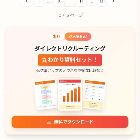
...
...
1
9
10
11
13
10
/
13
ページ
無料
人気No.1
ダイレクトリクルーティング
丸わかり資料セット！
返信率アップのノウハウや媒体比較など
無料でダウンロード