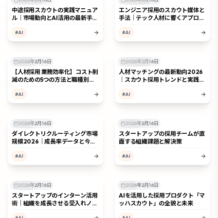
スカウト採用
スカウト採用
中途採用スカウトの実践マニュア
エンジニア採用のスカウト媒体と
ル｜市場動向とAI活用の最新手法
手法｜テック人材に響くアプロー
｜基本から実践方法まで解説
チ戦略
#
AI
#
AI
2026年2月16日
2026年2月16日
採用課題
スカウト採用
【人材採用 業務効率化】コスト削
人材マッチングの最新動向2026
減のための5つの方法と職種別単
｜スカウト採用トレンドと実践戦
価徹底解説
略
#
AI
#
AI
2026年2月16日
2026年2月16日
採用手法
採用手法
ダイレクトリクルーティング市場
スタートアップの採用チームが直
規模2026｜成長率データと今後
面する組織課題と解決策
の予測
#
AI
#
AI
2026年2月16日
2026年2月16日
採用手法
AI活用
スタートアップのインターン活用
AIを活用した採用プロダクト「マ
術｜組織を成長させる受入れノウ
ッハスカウト」の全貌と未来
ハウ
#
AI
#
AI