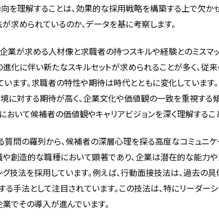
動向を理解することは、効果的な採用戦略を構築する上で欠か
法が求められているのか、データを基に考察します。
、企業が求める人材像と求職者の持つスキルや経験とのミスマ
術の進化に伴い新たなスキルセットが求められることが多く、従
ています。求職者の特性や期待は時代とともに変化しています
境に対する期待が高く、企業文化や価値観の一致を重視する傾
において候補者の価値観やキャリアビジョンを深く理解するこ
る質問の羅列から、候補者の深層心理を探る高度なコミュニケ
術職や創造的な職種において顕著であり、企業は潜在的な能力
ング技法を採用しています。例えば、行動面接技法は、過去の
する手法として注目されています。この技法は、特にリーダー
企業でその導入が進んでいます。