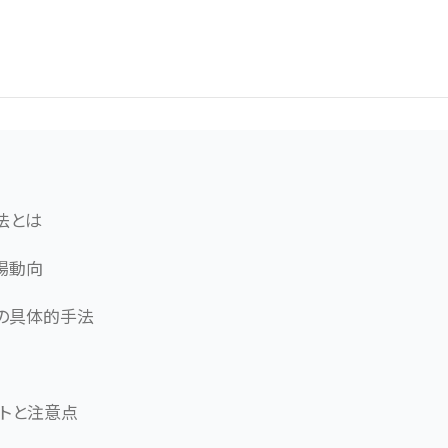
法とは
場動向
の具体的手法
ットと注意点