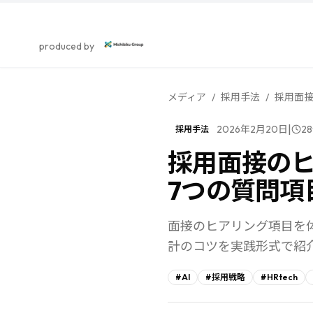
スカウト採用研究所
produced by
メディア
/
採用手法
/
採用面
|
2026年2月20日
28
採用手法
採用面接の
7つの質問項
面接のヒアリング項目を
計のコツを実践形式で紹
#
AI
#
採用戦略
#
HRtech