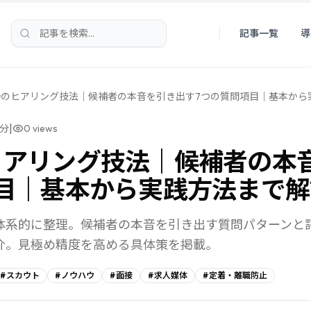
記事一覧
導
検索
接のヒアリング技法｜候補者の本音を引き出す7つの質問項目｜基本から
|
分
0
views
ヒアリング技法｜候補者の本
目｜基本から実践方法まで解
体系的に整理。候補者の本音を引き出す質問パターンと
介。見極め精度を高める具体策を掲載。
#
スカウト
#
ノウハウ
#
面接
#
求人媒体
#
定着・離職防止